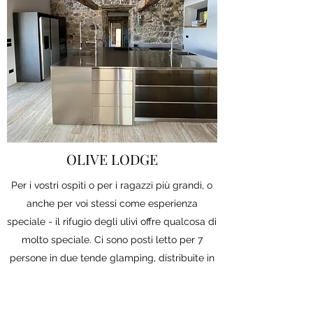
OLIVE LODGE
Per i vostri ospiti o per i ragazzi più grandi, o
anche per voi stessi come esperienza
speciale - il rifugio degli ulivi offre qualcosa di
molto speciale. Ci sono posti letto per 7
persone in due tende glamping, distribuite in
tre stanze. C'è anche un bagno con
doccia/WC e una piccola cucina. Nel lodge
non solo si gode di una splendida vista sulla